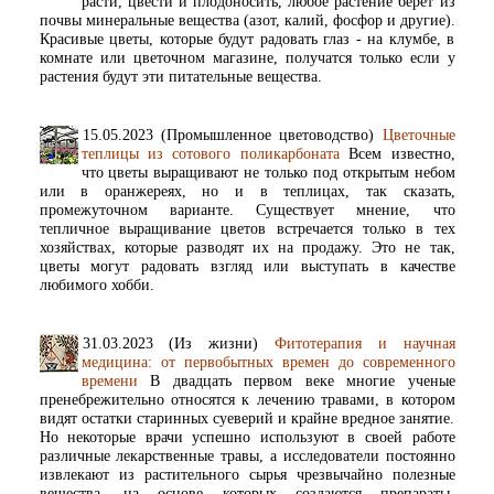
расти, цвести и плодоносить, любое растение берет из
почвы минеральные вещества (азот, калий, фосфор и другие).
Красивые цветы, которые будут радовать глаз - на клумбе, в
комнате или цветочном магазине, получатся только если у
растения будут эти питательные вещества.
15.05.2023 (Промышленное цветоводство)
Цветочные
теплицы из сотового поликарбоната
Всем известно,
что цветы выращивают не только под открытым небом
или в оранжереях, но и в теплицах, так сказать,
промежуточном варианте. Существует мнение, что
тепличное выращивание цветов встречается только в тех
хозяйствах, которые разводят их на продажу. Это не так,
цветы могут радовать взгляд или выступать в качестве
любимого хобби.
31.03.2023 (Из жизни)
Фитотерапия и научная
медицина: от первобытных времен до современного
времени
В двадцать первом веке многие ученые
пренебрежительно относятся к лечению травами, в котором
видят остатки старинных суеверий и крайне вредное занятие.
Но некоторые врачи успешно используют в своей работе
различные лекарственные травы, а исследователи постоянно
извлекают из растительного сырья чрезвычайно полезные
вещества, на основе которых создаются препараты,