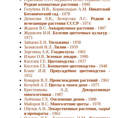
Редкие комнатные растения
- 1990
Голубева И.В., Кормилицын А.М.
Никитский
Ботанический сад
- 1978
Денисова Л.В., Белоусова Л.С.
Редкие и
исчезающие растения СССР
- 1974
Жданов В.С.
Аквариумные растения
- 1987
Журавлев И.И.
Болезни цветочных культур
-
1973
Зайцева Е.Н.
Тюльпаны
- 1958
Заливский И.Л.
Лилии
- 1959
Зоргевиц А.К.
Гладиолусы
- 1961
Ильин О.В.
Зеленые лекари
- 1990
Киселев Г.Е.
Цветоводство
- 1937
Киселев Г.Е.
Комнатное цветоводство
- 1948
Кланг И.И.
Приусадебное цветоводство
-
1952
Комаров В.Л.
Происхождение растений
- 1961
Кочубей А.Т.
Цветы в твоем доме
- 1975
Крестникова А.Д.
Декоративные
многолетники
- 1987
Лобченко Г.Х.
Озеленение домов
- 1988
Майоров В.С.
Многолетние цветы
- 1978
Обухов А.Н.
Лекарственные растения, сырьё
и препараты
- 1962