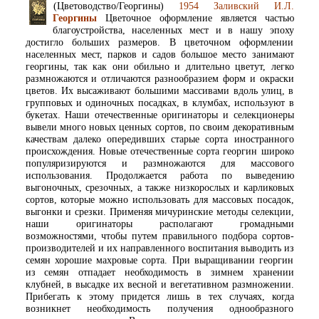
(Цветоводство/Георгины)
1954 Заливский И.Л.
Георгины
Цветочное оформление является частью
благоустройства, населенных мест и в нашу эпоху
достигло больших размеров. В цветочном оформлении
населенных мест, парков и садов большое место занимают
георгины, так как они обильно и длительно цветут, легко
размножаются и отличаются разнообразием форм и окраски
цветов. Их высаживают большими массивами вдоль улиц, в
групповых и одиночных посадках, в клумбах, используют в
букетах. Наши отечественные оригинаторы и селекционеры
вывели много новых ценных сортов, по своим декоративным
качествам далеко опередивших старые сорта иностранного
происхождения. Новые отечественные сорта георгин широко
популяризируются и размножаются для массового
использования. Продолжается работа по выведению
выгоночных, срезочных, а также низкорослых и карликовых
сортов, которые можно использовать для массовых посадок,
выгонки и срезки. Применяя мичуринские методы селекции,
наши оригинаторы располагают громадными
возможностями, чтобы путем правильного подбора сортов-
производителей и их направленного воспитания выводить из
семян хорошие махровые сорта. При выращивании георгин
из семян отпадает необходимость в зимнем хранении
клубней, в высадке их весной и вегетативном размножении.
Прибегать к этому придется лишь в тех случаях, когда
возникнет необходимость получения однообразного