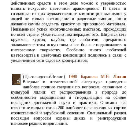
действенных средств в этом деле можно с уверенностью
назвать искусство цветочной аранжировки. И цветы и
созданные из них художественные композиции вызывают у
людей не только восхищение и радостные эмоции, но и
желание самим создавать красоту из природного материала.
Неизменный успех многочисленных выставок, проходящих
по всей стране, убедительно подтверждает это. Ширится сеть
кружков, курсов, клубов, где любители прекрасного
знакомятся с этим искусством и все больше подключаются к
интересному творчеству. Особенно много любителей
цветоводства и цветочных композиций появилось в связи с
увеличением сети садовых кооперативов.
(Цветоводство/Лилии)
1990 Баранова М.В.
Лилии
Впервые в отечественной литературе приведены
наиболее полные сведения по вопросам, связанным с
культурой лилии: от распространения в природе до
особенностей выращивания и гибридизации на основе
последних достижений науки и практики. Описаны все
известные виды и около 200 наиболее перспективных сортов
отечественной и зарубежной селекции. Специальный раздел
посвящен вопросам охраны диких и реинтродукции
наиболее редких видов лилий.