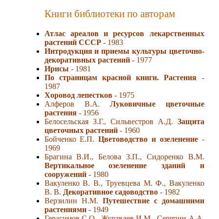
Книги библиотеки по авторам
Атлас ареалов и ресурсов лекарственных
растений СССР
- 1983
Интродукция и приемы культуры цветочно-
декоративных растений
- 1977
Ирисы
- 1981
По страницам красной книги. Растения
-
1987
Хоровод лепестков
- 1975
Алферов В.А.
Луковичные цветочные
растения
- 1956
Белосельская З.Г., Сильвестров А.Д.
Защита
цветочных растений
- 1960
Бойченко Е.П.
Цветоводство и озеленение
-
1969
Брагина В.И., Белова З.П., Сидоренко В.М.
Вертикальное озеленение зданий и
сооружений
- 1980
Вакуленко В. В., Труевцева М. Ф., Вакуленко
В. В.
Декоративное садоводство
- 1982
Верзилин Н.М.
Путешествие с домашними
растениями
- 1949
Герасимов С.О., Журавлев И.М., Серяпин А.А.