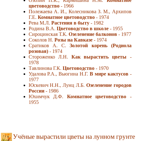
Озолин П.К., Кармишина Н.М.
Комнатное
цветоводство
- 1966
Полежаева А. И., Колесникова З. М., Архипов
Г.Е.
Комнатное цветоводство
- 1974
Рева М.Л.
Растения в быту
- 1982
Родина В.А.
Цветоводство в школе
- 1955
Сироцинская Т.К.
Озеленение балконов
- 1977
Соколов Н.
Розы на Кавказе
- 1974
Сратиков А. С.
Золотой корень (Родиола
розовая)
- 1974
Стороженко Л.Н.
Как вырастить цветы
-
1978
Тавлинова Г.К.
Цветоводство
- 1970
Удалова Р.А., Вьюгина Н.Г.
В мире кактусов
-
1977
Юскевич Н.Н., Лунц Л.Б.
Озеленение городов
России
- 1986
Юхимчук Д.Ф.
Комнатное цветоводство
-
1955
Учёные вырастили цветы на лунном грунте