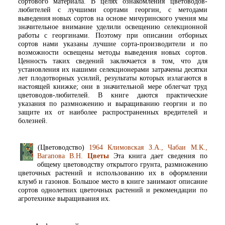
сортового материала. В целях ознакомления цветоводов-
любителей с лучшими сортами георгин, с методами
выведения новых сортов на основе мичуринского учения мы
значительное внимание уделили освещению селекционной
работы с георгинами. Поэтому при описании отборных
сортов нами указаны лучшие сорта-производители и по
возможности освещены методы выведения новых сортов.
Ценность таких сведений заключается в том, что для
установления их нашими селекционерами затрачены десятки
лет плодотворных усилий, результаты которых излагаются в
настоящей книжке; они в значительной мере облегчат труд
цветоводов-любителей. В книге даются практические
указания по размножению и выращиванию георгин и по
защите их от наиболее распространенных вредителей и
болезней.
(Цветоводство)
1964 Климовская З.А., Чабаи М.К.,
Вагапова В.Н.
Цветы
Эта книга дает сведения по
общему цветоводству открытого грунта, размножению
цветочных растений и использованию их в оформлении
клумб и газонов. Большое место в книге занимают описание
сортов однолетних цветочных растений и рекомендации по
агротехнике выращивания их.